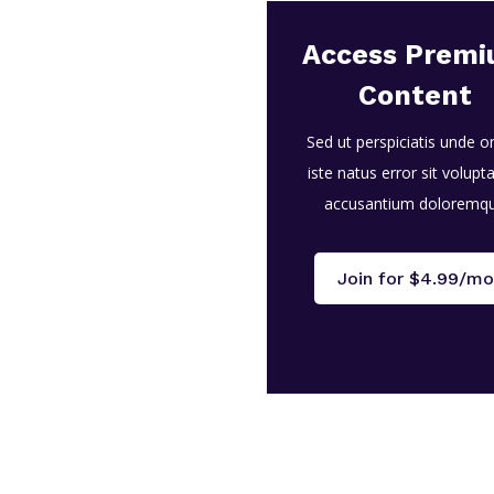
Access Prem
Content
Sed ut perspiciatis unde 
iste natus error sit volup
accusantium doloremq
Join for $4.99/mo