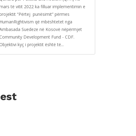
mars të vitit 2022 ka filluar implementimin e
projektit “Përtej punësimit” përmes
HumanRightivism që mbështetet nga
Ambasada Suedeze në Kosovë nëpërmjet
Community Development Fund - CDF.
Objektivi kyç i projektit është të...
test