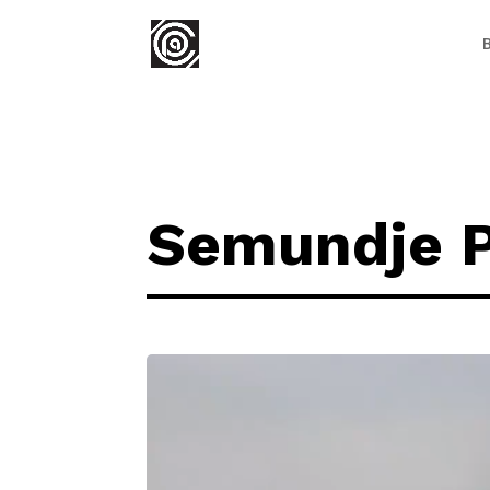
B
Semundje P