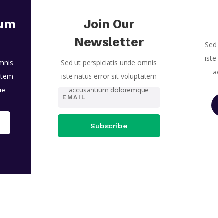
ium
Join Our
Newsletter
Sed 
iste
omnis
Sed ut perspiciatis unde omnis
a
tatem
iste natus error sit voluptatem
ue
accusantium doloremque
Subscribe