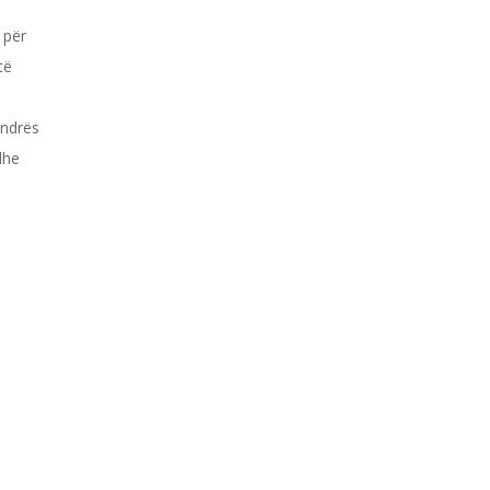
 për
të
endrës
dhe