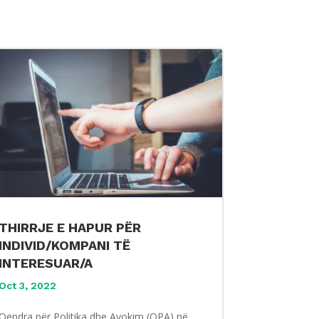
THIRRJE E HAPUR PËR
INDIVID/KOMPANI TË
INTERESUAR/A
Oct 3, 2022
Qendra për Politika dhe Avokim (QPA) në