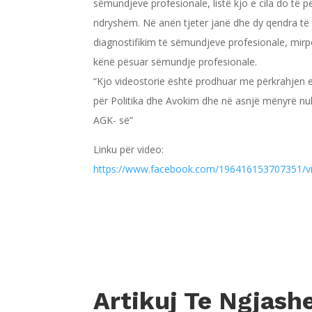
sëmundjeve profesionale, listë kjo e cila do të 
ndryshëm. Në anën tjeter janë dhe dy qendra
të
diagnostifikim të sëmundjeve profesionale, mirpo
kënë pësuar sëmundje profesionale.
“Kjo videostorie është prodhuar me përkrahjen e
për Politika dhe Avokim dhe në asnjë mënyrë nu
AGK- së”
Linku për video:
https://www.facebook.com/196416153707351/v
Artikuj Te Ngjas