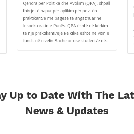
Qendra për Politika dhe Avokim (QPA), shpall
thirrje të hapur për aplikim për pozitën
praktikant/e me pagesë të angazhuar në
Inspektoratin e Punës. QPA është në kërkim
të një praktikanti/eje i/e cili/a është në vitin e
fundit në nivelin Bachelor ose student/e në...
y Up to Date With The La
News & Updates