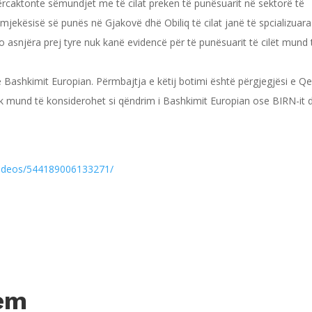
përcaktonte sëmundjet me të cilat preken të punësuarit në sektorë të
 mjekësisë së punës në Gjakovë dhë Obiliq të cilat janë të spcializuara
 asnjëra prej tyre nuk kanë evidencë për të punësuarit të cilët mund 
 Bashkimit Europian. Përmbajtja e këtij botimi është përgjegjësi e Q
k mund të konsiderohet si qëndrim i Bashkimit Europian ose BIRN-it 
ideos/544189006133271/
hem