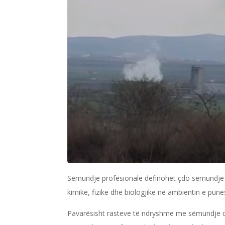
Sëmundje profesionale definohet çdo sëmundje
kimike, fizike dhe biologjike në ambientin e punë
Pavarësisht rasteve të ndryshme me sëmundje që 